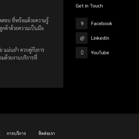
Get in Touch
สอบ ที่พร้อมด้วยความรู้
Facebook
ูกค้าด้วยความเป็นมือ
LinkedIn
ย แม่นยำ ควบคู่กับการ
YouTube
ด้วยงานบริการที่
การบริการ
ติดต่อเรา