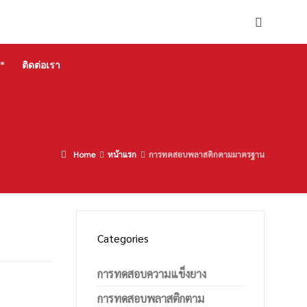
ติดต่อเรา
Home
หน้าแรก
การทดสอบพลาสติกตามมาตรฐาน
Categories
การทดสอบความแข็งยาง
การทดสอบพลาสติกตาม