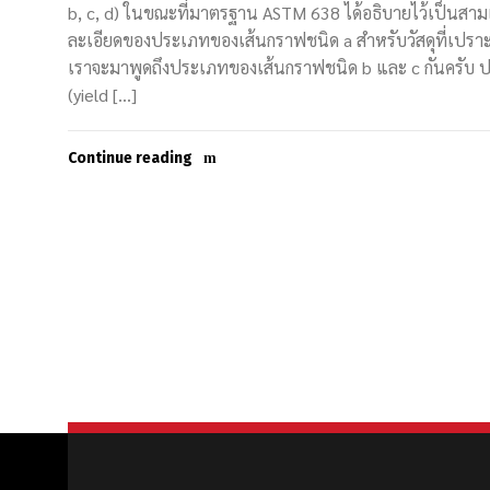
b, c, d) ในขณะที่มาตรฐาน ASTM 638 ได้อธิบายไว้เป็นสามแบบ ค
ละเอียดของประเภทของเส้นกราฟชนิด a สำหรับวัสดุที่เปราะ (C
เราจะมาพูดถึงประเภทของเส้นกราฟชนิด b และ c กันครับ ปร
(yield […]
Continue reading