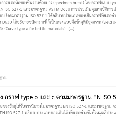
 และการแตกหักของชิ้นงานตัวอย่าง (specimen break) โดยกราฟแบบ ty
 ISO 527-1 และมาตรฐาน ASTM D638 การประเมินคุณสมบัติการเ
สอบ โดยมาตรฐาน ISO 527-1 ได้อธิบายประเภทของเส้นกราฟที่แตกต่างก
638 ได้อธิบายชนิดกราฟไว้เป็นสองแบบคือวัสดุที่มีจุดคราก (yield po
าะ (Curve type a for brittle materials) […]
รฐาน
ึง กราฟ type b และ c ตามมาตรฐาน EN ISO 
ยหายของวัสดุได้รับการนิยามในมาตรฐาน EN ISO 527-1 และมาตรฐาน
ISO 527-1 อธิบายประเภทของเส้นโค้งที่แตกต่างกันทั้งหมดสี่ประเ