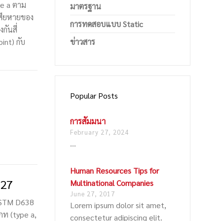
pe a ตาม
มาตรฐาน
สียหายของ
การทดสอบแบบ Static
ันสี่
int) กับ
ข่าวสาร
Popular Posts
การสัมมนา
February 27, 2024
...
Human Resources Tips for
527
Multinational Companies
June 27, 2017
 ASTM D638
Lorem ipsum dolor sit amet,
ภท (type a,
consectetur adipiscing elit.