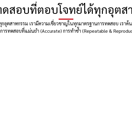
งทดสอบที่ตอบโจทย์ได้ทุกอุต
กับทุกอุตสาหกรรม เรามีความเชี่ยวชาญในทุกมาตรฐานการทดสอบ เราค
ึงผลการทดสอบที่แม่นยำ (Accurate) การทำซ้ำ (Repeatable & Reprodu